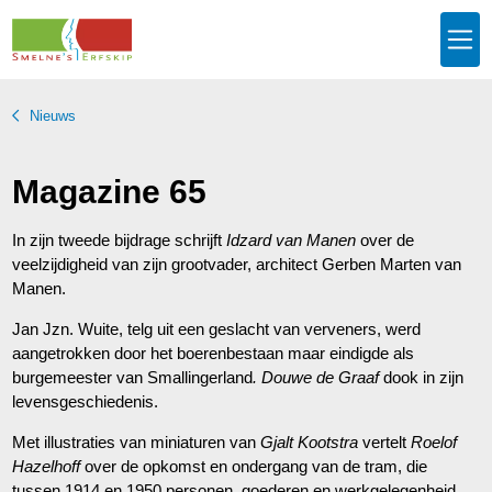
Nieuws
Magazine 65
In zijn tweede bijdrage schrijft
Idzard van Manen
over de
veelzijdigheid van zijn grootvader, architect Gerben Marten van
Manen.
Jan Jzn. Wuite, telg uit een geslacht van verveners, werd
aangetrokken door het boerenbestaan maar eindigde als
burgemeester van Smallingerland
. Douwe de Graaf
dook in zijn
levensgeschiedenis.
Met illustraties van miniaturen van
Gjalt Kootstra
vertelt
Roelof
Hazelhoff
over de opkomst en ondergang van de tram, die
tussen 1914 en 1950 personen, goederen en werkgelegenheid