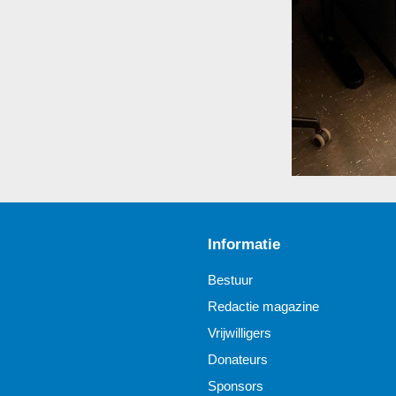
Informatie
Bestuur
Redactie magazine
Vrijwilligers
Donateurs
Sponsors