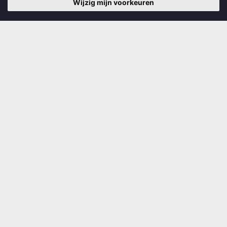
info@smelneserfskip.nl
Wijzig mijn voorkeuren
Informatie
Bestuur
Redactie magazine
Vrijwilligers
Donateurs
Sponsors
Anbi
Links