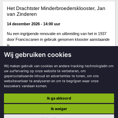
Het Drachtster Minderbroedersklooster, Jan
van Zinderen
14 december 2026 - 14:00 uur
Nu een ingrijpende renovatie en uitbreiding van het in 1937
door Franciscanen in gebruik genomen klooster aanstaande
is, ...
Wij gebruiken cookies
Lees verder
Wij maken gebruik van cookies en andere tracking-technologieën om
uw surfervaring op onze website te verbeteren, om
gepersonaliseerde inhoud en advertenties te tonen, om ons
websiteverkeer te analyseren en om te begrijpen waar onze
bezoekers vandaan komen.
Smelne's Erfskip
Ik ga akkoord
Museumplein 2
9203 DD Drachten
Ik weiger