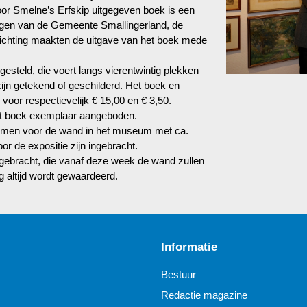
or Smelne’s Erfskip uitgegeven boek is een
ragen van de Gemeente Smallingerland, de
tichting maakten de uitgave van het boek mede
steld, die voert langs vierentwintig plekken
ijn getekend of geschilderd. Het boek en
voor respectievelijk € 15,00 en € 3,50.
et boek exemplaar aangeboden.
omen voor de wand in het museum met ca.
or de expositie zijn ingebracht.
gebracht, die vanaf deze week de wand zullen
g altijd wordt gewaardeerd.
Informatie
Bestuur
Redactie magazine