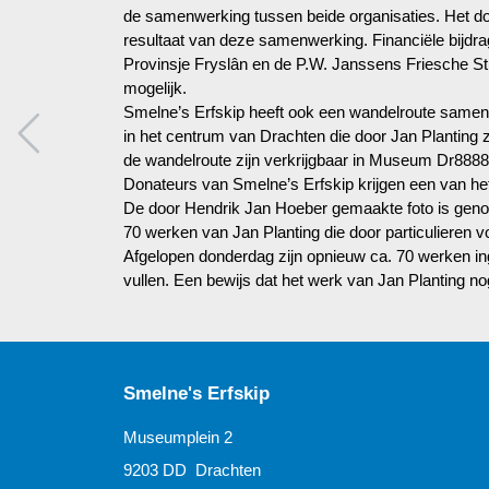
de samenwerking tussen beide organisaties. Het do
resultaat van deze samenwerking. Financiële bijd
Provinsje Fryslân en de P.W. Janssens Friesche S
mogelijk.
Smelne’s Erfskip heeft ook een wandelroute samenge
in het centrum van Drachten die door Jan Planting z
de wandelroute zijn verkrijgbaar in Museum Dr8888 
Donateurs van Smelne’s Erfskip krijgen een van h
De door Hendrik Jan Hoeber gemaakte foto is gen
70 werken van Jan Planting die door particulieren vo
Afgelopen donderdag zijn opnieuw ca. 70 werken in
vullen. Een bewijs dat het werk van Jan Planting no
Smelne's Erfskip
Museumplein 2
9203 DD Drachten