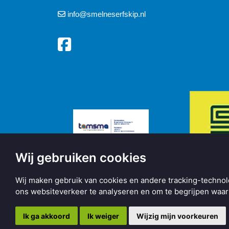
info@smelneserfskip.nl
Wij gebruiken cookies
Wij maken gebruik van cookies en andere tracking-technol
ons websiteverkeer te analyseren en om te begrijpen wa
Copyright © 2026 | Made with
BO. Be Original
| Powered b
Ik ga akkoord
Ik weiger
Wijzig mijn voorkeuren
Privacy statement
Informatie
Cookie instellingen