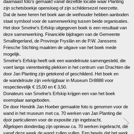
daarnaast foto’s gemaakt vanaf dezelfde locatie waar Planting
zijn schetsboekje opensloeg of zijn schildersezel neerzette.
Dat de twee heren het boek aan de wethouder hebben aanboden
staat symbool voor de samenwerking tussen beide organisaties.
Het door Smelne’s Erfskip uitgegeven boek is een resultaat van
deze samenwerking. Financiële bijdragen van de Gemeente
Smallingerland, de Provinsje Fryslân en de P.W. Janssens
Friesche Stichting maakten de uitgave van het boek mede
mogelijk.
Smelne’s Erfskip heeft ook een wandelroute samengesteld, die
voert langs vierentwintig plekken in het centrum van Drachten die
door Jan Planting zijn getekend of geschilderd. Het boek en
de wandelroute zijn verkrijgbaar in Museum Dr8888 voor
respectievelijk € 15,00 en € 3,50.
Donateurs van Smelne’s Erfskip krijgen een van het boek
exemplaar aangeboden.
De door Hendrik Jan Hoeber gemaakte foto is genomen voor de
wand in het museum met ca. 70 werken van Jan Planting die
door particulieren voor de expositie zijn ingebracht.
Afgelopen donderdag zijn opnieuw ca. 70 werken ingebracht, die
vanaf deze week de wand zullen vullen. Een bewijs dat het werk