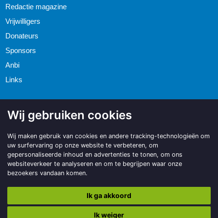
Redactie magazine
Vrijwilligers
Donateurs
Sponsors
Anbi
Links
Wij gebruiken cookies
Wij maken gebruik van cookies en andere tracking-technologieën om
uw surfervaring op onze website te verbeteren, om
gepersonaliseerde inhoud en advertenties te tonen, om ons
websiteverkeer te analyseren en om te begrijpen waar onze
bezoekers vandaan komen.
Ik ga akkoord
Ik weiger
Copyright © 2026 | Made with
BO. Be Original
| Powered by
BO Creator