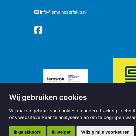
info@smelneserfskip.nl
Wij gebruiken cookies
Wij maken gebruik van cookies en andere tracking-technol
ons websiteverkeer te analyseren en om te begrijpen wa
Copyright © 2026 | Made with
BO. Be Original
| Powered b
Ik ga akkoord
Ik weiger
Wijzig mijn voorkeuren
Privacy statement
Informatie
Cookie instellingen