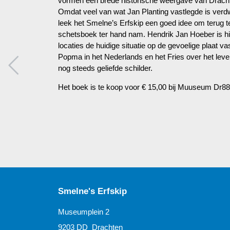
vormen een brede historische weergave van Dracht
Omdat veel van wat Jan Planting vastlegde is verd
leek het Smelne’s Erfskip een goed idee om terug te
schetsboek ter hand nam. Hendrik Jan Hoeber is hi
locaties de huidige situatie op de gevoelige plaat 
Popma in het Nederlands en het Fries over het lev
nog steeds geliefde schilder.
Het boek is te koop voor € 15,00 bij Muuseum Dr88
Smelne's Erfskip
Museumplein 2
9203 DD Drachten