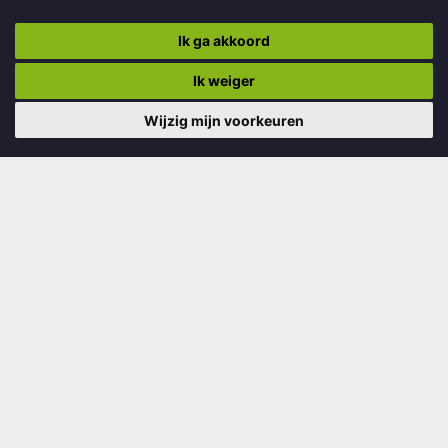
In 1930 werd dit woonhuis met bedrijfsgedeelte gebouwd en
het is een typerend voorbeeld van de populaire bouwstijl
Ik ga akkoord
tussen de beide Wereldoorlogen. Ken...
Ik weiger
Lees verder
Wijzig mijn voorkeuren
Boornbergum Easterbuorren 52
Gemeentelijke monumenten
De kleine groep gereformeerden die zich in 1836 afscheidde
van de hervormden voegde zich eerst bij Oudega en later bij
Drachten. Vlak na 1880 leidde h...
Lees verder