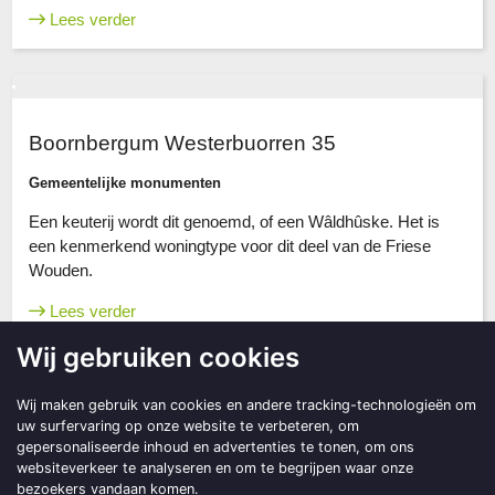
Lees verder
Boornbergum Westerbuorren 35
Gemeentelijke monumenten
Een keuterij wordt dit genoemd, of een Wâldhûske. Het is
een kenmerkend woningtype voor dit deel van de Friese
Wouden.
Lees verder
Wij gebruiken cookies
Wij maken gebruik van cookies en andere tracking-technologieën om
uw surfervaring op onze website te verbeteren, om
Boornbergum Easterbuorren 96
gepersonaliseerde inhoud en advertenties te tonen, om ons
websiteverkeer te analyseren en om te begrijpen waar onze
Gemeentelijke monumenten
bezoekers vandaan komen.