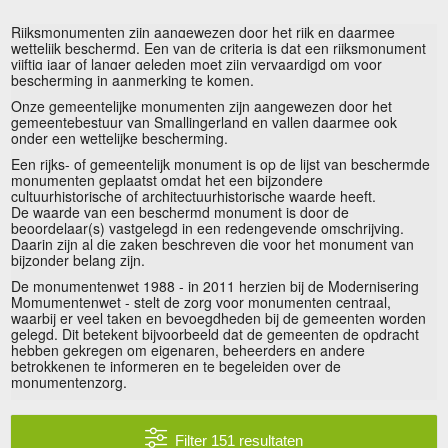
Rijksmonumenten zijn aangewezen door het rijk en daarmee
wettelijk beschermd. Een van de criteria is dat een rijksmonument
vijftig jaar of langer geleden moet zijn vervaardigd om voor
bescherming in aanmerking te komen.
Onze gemeentelijke monumenten zijn aangewezen door het
gemeentebestuur van Smallingerland en vallen daarmee ook
onder een wettelijke bescherming.
Een rijks- of gemeentelijk monument is op de lijst van beschermde
monumenten geplaatst omdat het een bijzondere
cultuurhistorische of architectuurhistorische waarde heeft.
De waarde van een beschermd monument is door de
beoordelaar(s) vastgelegd in een redengevende omschrijving.
Daarin zijn al die zaken beschreven die voor het monument van
bijzonder belang zijn.
De
monumentenwet 1988 - in 2011 herzien bij de
Modernisering
Momumentenwet
- stelt de zorg voor monumenten centraal,
waarbij er veel taken en bevoegdheden bij de gemeenten worden
gelegd. Dit betekent bijvoorbeeld dat de gemeenten de opdracht
hebben gekregen om eigenaren, beheerders en andere
betrokkenen te informeren en te begeleiden over de
monumentenzorg.
Filter 151 resultaten