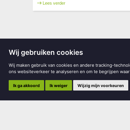
Lees verder
Wij gebruiken cookies
Smelne's Erfskip
Wij maken gebruik van cookies en andere tracking-technol
Museumplein 2
ons websiteverkeer te analyseren en om te begrijpen wa
9203 DD Drachten
Ik ga akkoord
Ik weiger
Wijzig mijn voorkeuren
info@smelneserfskip.nl