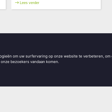
Lees verder
Informatie
ogieën om uw surfervaring op onze website te verbeteren, om 
Bestuur
ar onze bezoekers vandaan komen.
Redactie magazine
Vrijwilligers
Donateurs
Sponsors
Anbi
Links