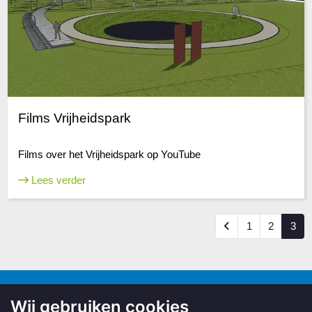
Films Vrijheidspark
Films over het Vrijheidspark op YouTube
Lees verder
1
2
3
Smelne's Erfskip
Wij gebruiken cookies