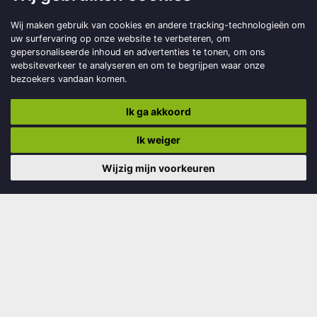
Museumplein 2
Wij maken gebruik van cookies en andere tracking-technologieën om
uw surfervaring op onze website te verbeteren, om
9203 DD Drachten
gepersonaliseerde inhoud en advertenties te tonen, om ons
websiteverkeer te analyseren en om te begrijpen waar onze
info@smelneserfskip.nl
bezoekers vandaan komen.
Ik ga akkoord
Ik weiger
Informatie
Wijzig mijn voorkeuren
Bestuur
Redactie magazine
Vrijwilligers
Donateurs
Sponsors
Anbi
Links